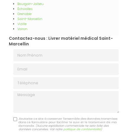
Bourgoin-Jallieu
Échirolles
Grenoble
Saint-Marcellin
Vizille
Voiron
Contactez-nous : Livrer matériel médical Saint-
Marcellin
Nom Prénom
Email
Téléphone
Message
J'autorise ce site à conserver l'ensemble des données transmises
dans ce formulaire pour faciliter le suivi et le traitement de ma
demande.
(Aucune exploitation commerciale ne sera faite des
données concervées. Voir notre
politique de confidentialité
)