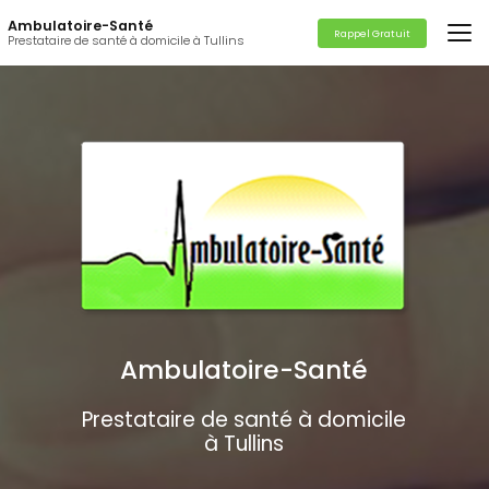
Aller
Ambulatoire-Santé
au
Rappel Gratuit
Prestataire de santé à domicile à Tullins
contenu
principal
Ambulatoire-Santé
Prestataire de santé à domicile
à Tullins