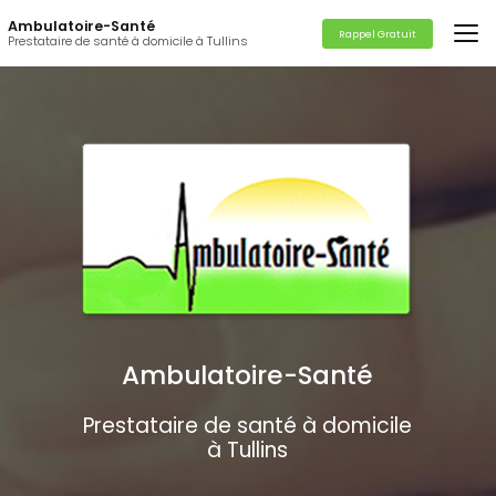
Aller
Ambulatoire-Santé
au
Rappel Gratuit
Prestataire de santé à domicile à Tullins
contenu
principal
Ambulatoire-Santé
Prestataire de santé à domicile
à Tullins