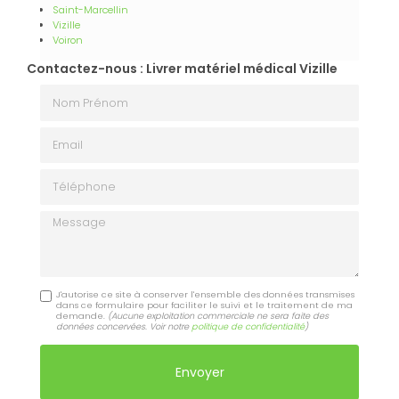
Saint-Marcellin
Vizille
Voiron
Contactez-nous : Livrer matériel médical Vizille
Nom Prénom
Email
Téléphone
Message
J'autorise ce site à conserver l'ensemble des données transmises
dans ce formulaire pour faciliter le suivi et le traitement de ma
demande.
(Aucune exploitation commerciale ne sera faite des
données concervées. Voir notre
politique de confidentialité
)