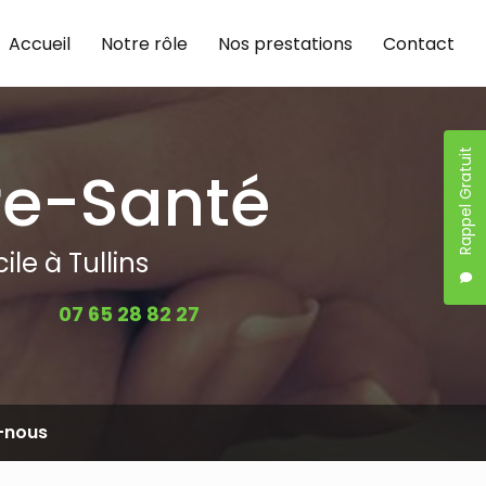
Accueil
Notre rôle
Nos prestations
Contact
Rappel Gratuit
re-Santé
le à Tullins
07 65 28 82 27
-nous