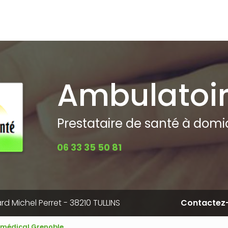
pale
Ambulatoi
Prestataire de santé à domici
06 33 35 50 81
rd Michel Perret - 38210 TULLINS
Contactez
l médical Grenoble