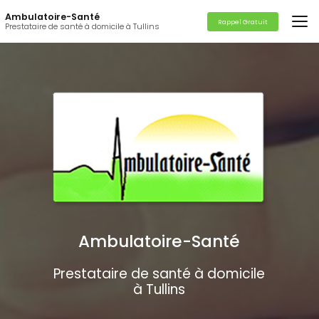
Aller
Ambulatoire-Santé
au
Rappel Gratuit
Prestataire de santé à domicile à Tullins
contenu
principal
Ambulatoire-Santé
Prestataire de santé à domicile
à Tullins