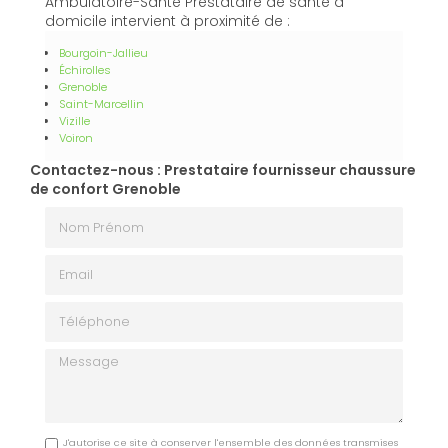
Ambulatoire-Santé Prestataire de santé à
domicile intervient à proximité de :
Bourgoin-Jallieu
Échirolles
Grenoble
Saint-Marcellin
Vizille
Voiron
Contactez-nous : Prestataire fournisseur chaussure
de confort Grenoble
Nom Prénom
Email
Téléphone
Message
J'autorise ce site à conserver l'ensemble des données transmises