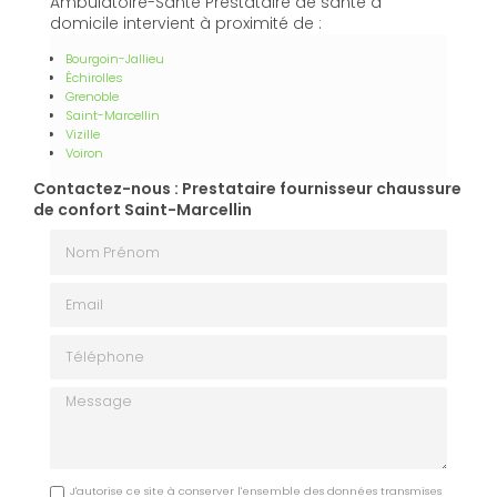
Ambulatoire-Santé Prestataire de santé à
domicile intervient à proximité de :
Bourgoin-Jallieu
Échirolles
Grenoble
Saint-Marcellin
Vizille
Voiron
Contactez-nous : Prestataire fournisseur chaussure
de confort Saint-Marcellin
Nom Prénom
Email
Téléphone
Message
J'autorise ce site à conserver l'ensemble des données transmises