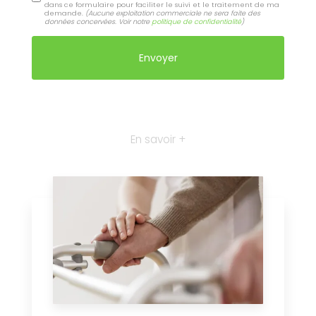
dans ce formulaire pour faciliter le suivi et le traitement de ma
demande.
(Aucune exploitation commerciale ne sera faite des
données concervées. Voir notre
politique de confidentialité
)
En savoir +