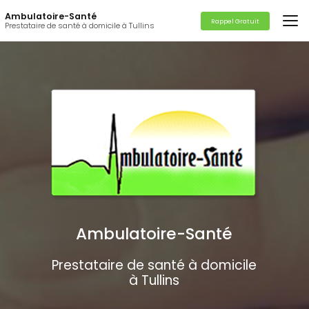
Aller
Ambulatoire-Santé
au
Rappel Gratuit
Prestataire de santé à domicile à Tullins
contenu
principal
Ambulatoire-Santé
Prestataire de santé à domicile
à Tullins