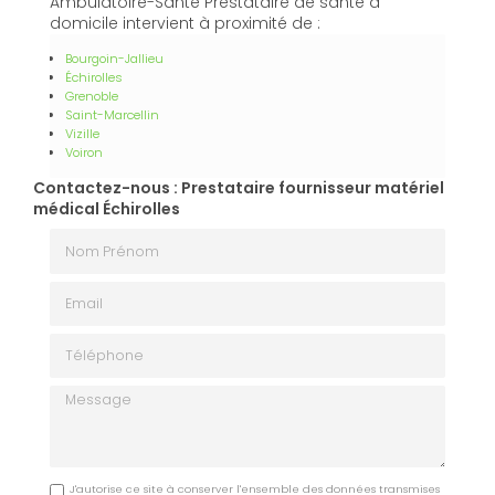
Ambulatoire-Santé Prestataire de santé à
domicile intervient à proximité de :
Bourgoin-Jallieu
Échirolles
Grenoble
Saint-Marcellin
Vizille
Voiron
Contactez-nous : Prestataire fournisseur matériel
médical Échirolles
Nom Prénom
Email
Téléphone
Message
J'autorise ce site à conserver l'ensemble des données transmises