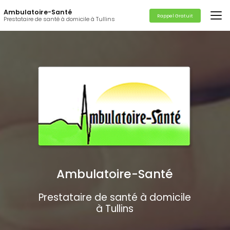
Aller
Ambulatoire-Santé
au
Rappel Gratuit
Prestataire de santé à domicile à Tullins
contenu
principal
Ambulatoire-Santé
Prestataire de santé à domicile
à Tullins