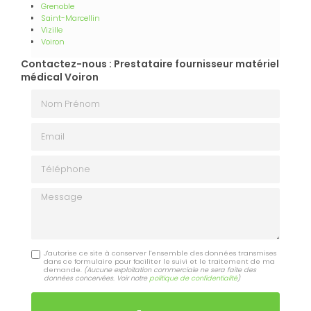
Grenoble
Saint-Marcellin
Vizille
Voiron
Contactez-nous : Prestataire fournisseur matériel
médical Voiron
Nom Prénom
Email
Téléphone
Message
J'autorise ce site à conserver l'ensemble des données transmises
dans ce formulaire pour faciliter le suivi et le traitement de ma
demande.
(Aucune exploitation commerciale ne sera faite des
données concervées. Voir notre
politique de confidentialité
)