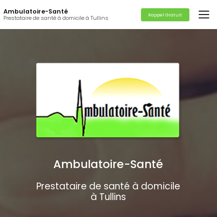
Aller
Ambulatoire-Santé
au
Rappel Gratuit
Prestataire de santé à domicile à Tullins
contenu
principal
Ambulatoire-Santé
Prestataire de santé à domicile
à Tullins