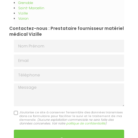
Grenoble
Saint-Marcellin
Vizille
Voiron
Contactez-nous : Prestataire fournisseur matériel
médical Vizille
Nom Prénom
Email
Téléphone
Message
J'autorise ce site à conserver l'ensemble des données transmises
dans ce formulaire pour faciliter le suivi et le traitement de ma
demande.
(Aucune exploitation commerciale ne sera faite des
données concervées. Voir notre
politique de confidentialité
)