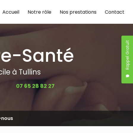
Accueil
Notre rôle
Nos prestations
Contact
Rappel Gratuit
re-Santé
le à Tullins
07 65 28 82 27
-nous