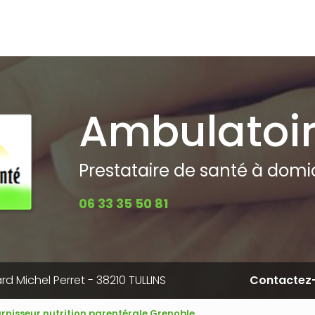
pale
Ambulatoi
Prestataire de santé à domici
06 33 35 50 81
rd Michel Perret - 38210 TULLINS
Contactez
urnisseur nutrition parentérale Grenoble