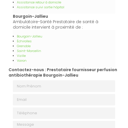
Assistance retour à domicile
Assistance suivi sortie hôpital
Bourgoin-Jallieu
Ambulatoire-Santé Prestataire de santé à
domicile intervient à proximité de :
Bourgoin-Jallieu
Échirolles
Grenoble
Saint-Marcellin
Vizille
Voiron
Contactez-nous : Prestataire fournisseur perfusion
antibiothérapie Bourgoin-Jallieu
Nom Prénom
Email
Téléphone
Message