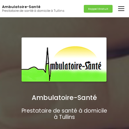
Aller
Ambulatoire-Santé
au
Rappel Gratuit
Prestataire de santé à domicile à Tullins
contenu
principal
Ambulatoire-Santé
Prestataire de santé à domicile
à Tullins