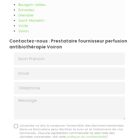
Bourgoin-Jallieu
Échirolles
Grenoble
Saint-Marcellin
Vizille
Voiron
Contactez-nous : Prestataire fournisseur perfusion
antibiothérapie Voiron
Nom Prénom
Email
Téléphone
Message
J'autorise ce site à conserver l'ensemble des données transmises
dans ce formulaire pour faciliter le suivi et le traitement de ma
demande.
(Aucune exploitation commerciale ne sera faite des
données concervées. Voir notre
politique de confidentialité
)