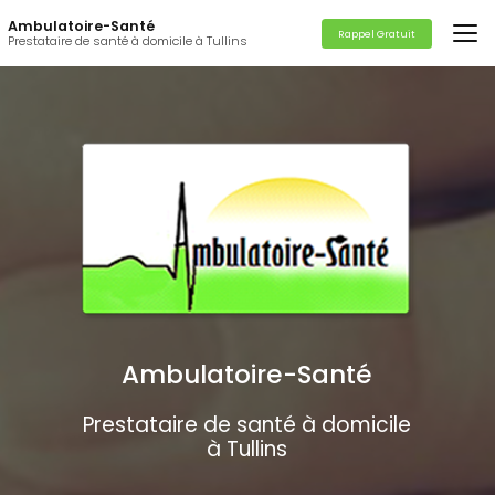
Aller
Ambulatoire-Santé
au
Rappel Gratuit
Prestataire de santé à domicile à Tullins
contenu
principal
Ambulatoire-Santé
Prestataire de santé à domicile
à Tullins