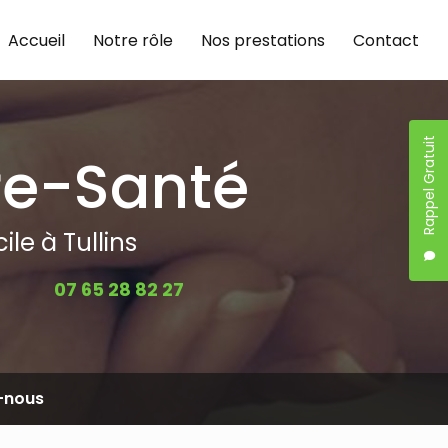
Accueil
Notre rôle
Nos prestations
Contact
Rappel Gratuit
re-Santé
le à Tullins
07 65 28 82 27
-nous