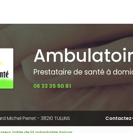
pale
Ambulatoi
Prestataire de santé à domici
06 33 35 50 81
rd Michel Perret - 38210 TULLINS
Contactez
isseur table de lit adaptable Voiron