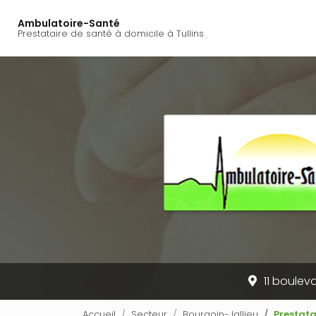
Navigation princi
Aller
au
Ambulatoire-Santé
Prestataire de santé à domicile à Tullins
contenu
principal
11 bouleva
Accueil
Secteur
Bourgoin-Jallieu
Prestata