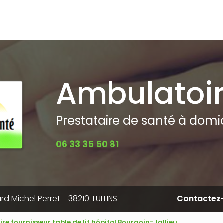
pale
Ambulatoi
Prestataire de santé à domici
06 33 35 50 81
rd Michel Perret - 38210 TULLINS
Contactez
ire fournisseur table de lit hôpital Bourgoin-Jallieu