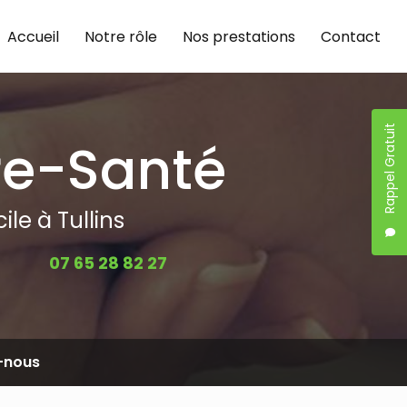
Accueil
Notre rôle
Nos prestations
Contact
Rappel Gratuit
re-Santé
le à Tullins
07 65 28 82 27
-nous