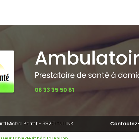
pale
Ambulatoi
Prestataire de santé à domici
06 33 35 50 81
rd Michel Perret - 38210 TULLINS
Contactez
sseur table de lit hôpital Voiron