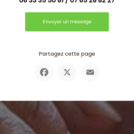
06 33 35 50 81
/
07 65 28 82 27
Envoyer un message
Partagez cette page
Facebook
X
Email