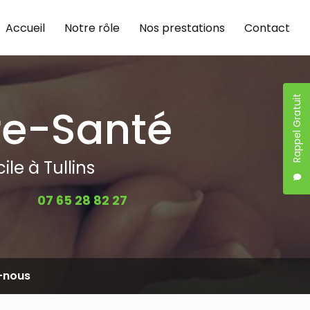
Accueil
Notre rôle
Nos prestations
Contact
Rappel Gratuit
re-Santé
le à Tullins
07 65 28 82 27
-nous