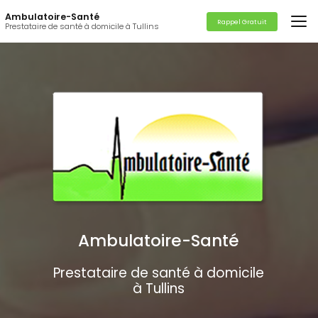
Aller
Ambulatoire-Santé
au
Rappel Gratuit
Prestataire de santé à domicile à Tullins
contenu
principal
Ambulatoire-Santé
Prestataire de santé à domicile
à Tullins