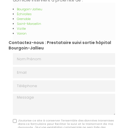
domicile intervient à proximité de :
Bourgoin-Jallieu
Échirolles
Grenoble
Saint-Marcellin
Vizille
Voiron
Contactez-nous : Prestataire suivi sortie hôpital
Bourgoin-Jallieu
Nom Prénom
Email
Téléphone
Message
J'autorise ce site à conserver l'ensemble des données transmises
dans ce formulaire pour faciliter le suivi et le traitement de ma
demande.
(Aucune exploitation commerciale ne sera faite des