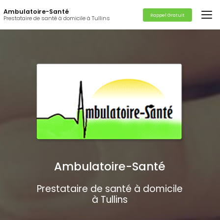
Aller
Ambulatoire-Santé
au
Rappel Gratuit
Prestataire de santé à domicile à Tullins
contenu
principal
Ambulatoire-Santé
Prestataire de santé à domicile
à Tullins