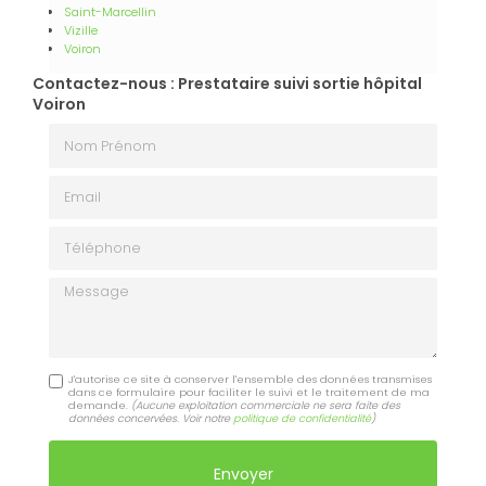
Saint-Marcellin
Vizille
Voiron
Contactez-nous : Prestataire suivi sortie hôpital
Voiron
Nom Prénom
Email
Téléphone
Message
J'autorise ce site à conserver l'ensemble des données transmises
dans ce formulaire pour faciliter le suivi et le traitement de ma
demande.
(Aucune exploitation commerciale ne sera faite des
données concervées. Voir notre
politique de confidentialité
)