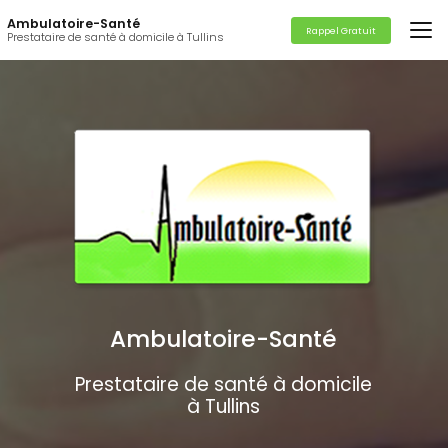
Aller
Ambulatoire-Santé
au
Rappel Gratuit
Prestataire de santé à domicile à Tullins
contenu
principal
Ambulatoire-Santé
Prestataire de santé à domicile
à Tullins