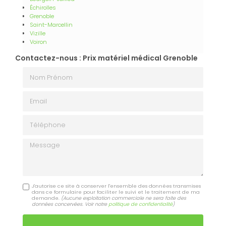
Échirolles
Grenoble
Saint-Marcellin
Vizille
Voiron
Contactez-nous : Prix matériel médical Grenoble
Nom Prénom
Email
Téléphone
Message
J'autorise ce site à conserver l'ensemble des données transmises
dans ce formulaire pour faciliter le suivi et le traitement de ma
demande.
(Aucune exploitation commerciale ne sera faite des
données concervées. Voir notre
politique de confidentialité
)