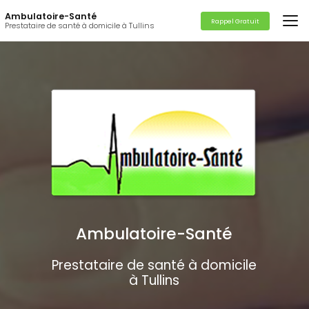
Aller
Ambulatoire-Santé
au
Rappel Gratuit
Prestataire de santé à domicile à Tullins
contenu
principal
Ambulatoire-Santé
Prestataire de santé à domicile
à Tullins