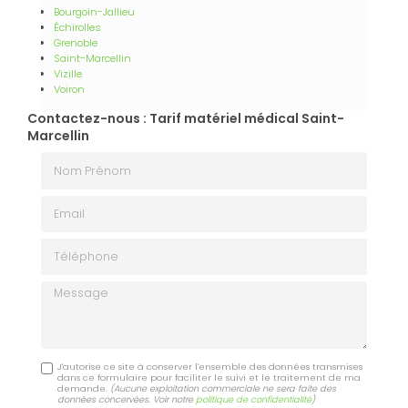
Bourgoin-Jallieu
Échirolles
Grenoble
Saint-Marcellin
Vizille
Voiron
Contactez-nous : Tarif matériel médical Saint-
Marcellin
Nom Prénom
Email
Téléphone
Message
J'autorise ce site à conserver l'ensemble des données transmises
dans ce formulaire pour faciliter le suivi et le traitement de ma
demande.
(Aucune exploitation commerciale ne sera faite des
données concervées. Voir notre
politique de confidentialité
)