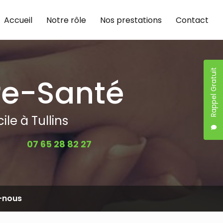
Accueil
Notre rôle
Nos prestations
Contact
Rappel Gratuit
re-Santé
le à Tullins
07 65 28 82 27
-nous