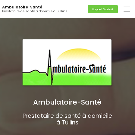
Aller
Ambulatoire-Santé
au
Rappel Gratuit
Prestataire de santé à domicile à Tullins
contenu
principal
Ambulatoire-Santé
Prestataire de santé à domicile
à Tullins