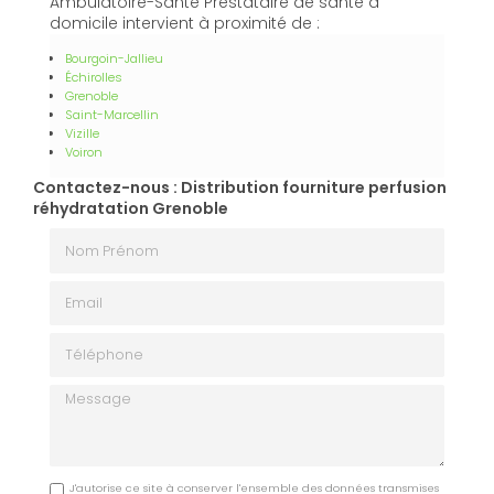
Ambulatoire-Santé Prestataire de santé à
domicile intervient à proximité de :
Bourgoin-Jallieu
Échirolles
Grenoble
Saint-Marcellin
Vizille
Voiron
Contactez-nous : Distribution fourniture perfusion
réhydratation Grenoble
Nom Prénom
Email
Téléphone
Message
J'autorise ce site à conserver l'ensemble des données transmises