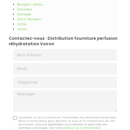
Bourgoin-Jallieu
Échirolles
Grenoble
Saint-Marcellin
Vizille
Voiron
Contactez-nous : Distribution fourniture perfusion
réhydratation Voiron
Nom Prénom
Email
Téléphone
Message
J'autorise ce site à conserver l'ensemble des données transmises
dans ce formulaire pour faciliter le suivi et le traitement de ma
demande.
(Aucune exploitation commerciale ne sera faite des
données concervées. Voir notre
politique de confidentialité
)