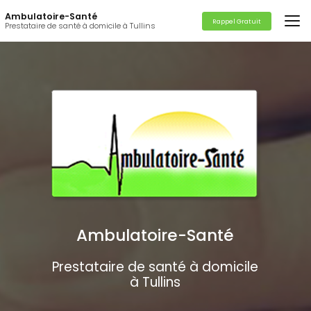
Aller
Ambulatoire-Santé
au
Rappel Gratuit
Prestataire de santé à domicile à Tullins
contenu
principal
Ambulatoire-Santé
Prestataire de santé à domicile
à Tullins